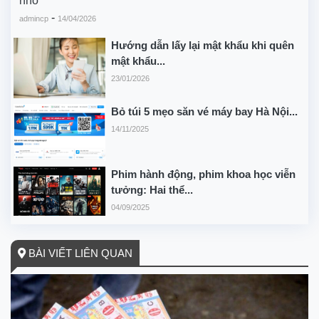
nhỏ
-
admincp
14/04/2026
Hướng dẫn lấy lại mật khẩu khi quên
mật khẩu...
23/01/2026
Bỏ túi 5 mẹo săn vé máy bay Hà Nội...
14/11/2025
Phim hành động, phim khoa học viễn
tưởng: Hai thể...
04/09/2025
BÀI VIẾT LIÊN QUAN