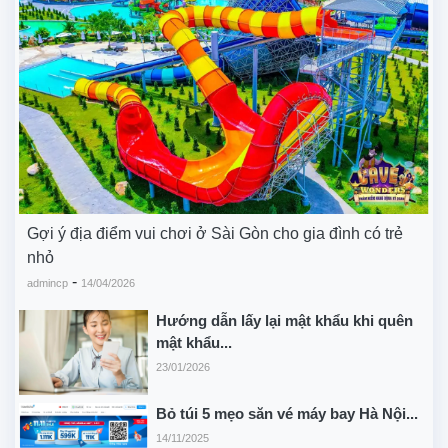
Gợi ý địa điểm vui chơi ở Sài Gòn cho gia đình có trẻ
nhỏ
-
admincp
14/04/2026
Hướng dẫn lấy lại mật khẩu khi quên
mật khẩu...
23/01/2026
Bỏ túi 5 mẹo săn vé máy bay Hà Nội...
14/11/2025