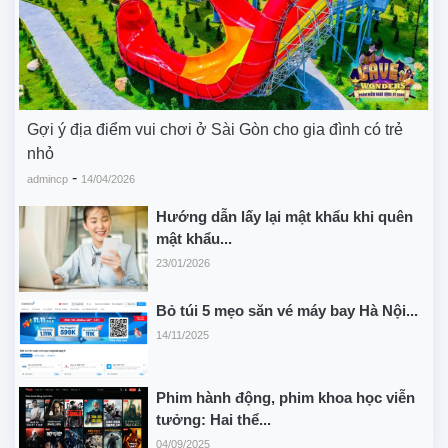
Gợi ý địa điểm vui chơi ở Sài Gòn cho gia đình có trẻ
nhỏ
-
admincp
14/04/2026
Hướng dẫn lấy lại mật khẩu khi quên
mật khẩu...
23/01/2026
Bỏ túi 5 mẹo săn vé máy bay Hà Nội...
14/11/2025
Phim hành động, phim khoa học viễn
tưởng: Hai thể...
04/09/2025