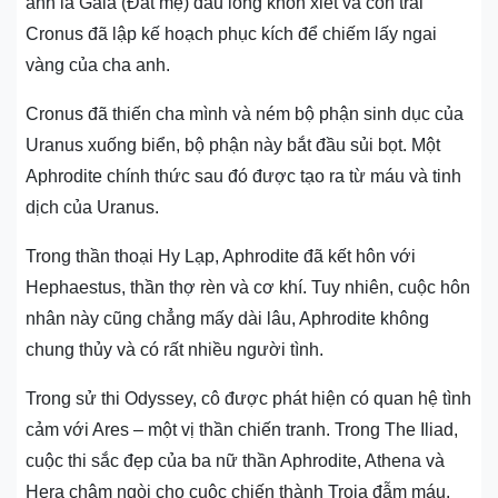
anh là Gaia (Đất mẹ) đau lòng khôn xiết và con trai
Cronus đã lập kế hoạch phục kích để chiếm lấy ngai
vàng của cha anh.
Cronus đã thiến cha mình và ném bộ phận sinh dục của
Uranus xuống biển, bộ phận này bắt đầu sủi bọt. Một
Aphrodite chính thức sau đó được tạo ra từ máu và tinh
dịch của Uranus.
Trong thần thoại Hy Lạp, Aphrodite đã kết hôn với
Hephaestus, thần thợ rèn và cơ khí. Tuy nhiên, cuộc hôn
nhân này cũng chẳng mấy dài lâu, Aphrodite không
chung thủy và có rất nhiều người tình.
Trong sử thi Odyssey, cô được phát hiện có quan hệ tình
cảm với Ares – một vị thần chiến tranh. Trong The Iliad,
cuộc thi sắc đẹp của ba nữ thần Aphrodite, Athena và
Hera châm ngòi cho cuộc chiến thành Troia đẫm máu.