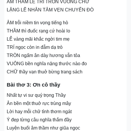
ÂM THẦM LỄ TRÍ TRÒN VUÔNG CHỮ
LẶNG LẼ NHÂN TÂM VẸN CHUYẾN ĐÒ
ÂM trỗi niềm tin vọng tiếng hò
THẦM thì đuốc rạng cứ hoài lo
LỄ vàng mãi khắc ngời tim mẹ
TRÍ ngọc còn in đẫm dạ trò
TRÒN ngấm ân dày hương vẫn tỏa
VUÔNG bền nghĩa nặng thước nào đo
CHỮ thầy vạn thuở bừng trang sách
Bài thơ 3: Ơn cô thầy
Nhất tự vi sư quý trọng Thầy
Ân bền một thuở rực trùng mây
Lời hay mỗi chữ tình thơm ngát
Ý đẹp từng câu nghĩa thắm đầy
Luyện buổi âm thầm như giũa ngọc