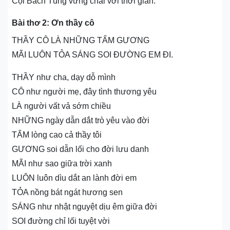
Cội Bách Tùng vững chãi với thời gian.
Bài thơ 2: Ơn thầy cô
THẦY CÔ LÀ NHỮNG TẤM GƯƠNG
MÃI LUÔN TỎA SÁNG SOI ĐƯỜNG EM ĐI.
THẦY như cha, dạy dỗ mình
CÔ như người mẹ, đây tình thương yêu
LÀ người vất vả sớm chiều
NHỮNG ngày dẫn dắt trò yêu vào đời
TẤM lòng cao cả thầy tôi
GƯƠNG soi dẫn lối cho đời lưu danh
MÃI như sao giữa trời xanh
LUÔN luôn dìu dắt an lành đời em
TỎA nồng bát ngát hương sen
SÁNG như nhật nguyệt dịu êm giữa đời
SOI đường chỉ lối tuyệt vời