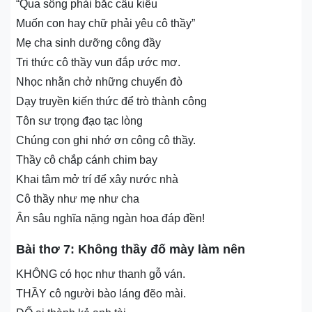
“Qua sông phải bắc cầu kiều
Muốn con hay chữ phải yêu cô thầy”
Mẹ cha sinh dưỡng công đầy
Tri thức cô thầy vun đắp ước mơ.
Nhọc nhằn chở những chuyến đò
Dạy truyền kiến thức để trò thành công
Tôn sư trọng đạo tạc lòng
Chúng con ghi nhớ ơn công cô thầy.
Thầy cô chắp cánh chim bay
Khai tâm mở trí để xây nước nhà
Cô thầy như mẹ như cha
Ân sâu nghĩa nặng ngàn hoa đáp đền!
Bài thơ 7: Không thầy đố mày làm nên
KHÔNG có học như thanh gỗ ván.
THẦY cô người bào láng đẽo mài.