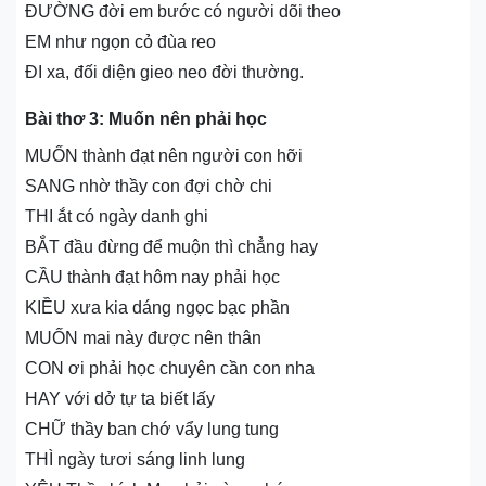
ĐƯỜNG đời em bước có người dõi theo
EM như ngọn cỏ đùa reo
ĐI xa, đối diện gieo neo đời thường.
Bài thơ 3: Muốn nên phải học
MUỐN thành đạt nên người con hỡi
SANG nhờ thầy con đợi chờ chi
THI ắt có ngày danh ghi
BẮT đầu đừng để muộn thì chẳng hay
CẦU thành đạt hôm nay phải học
KIỀU xưa kia dáng ngọc bạc phần
MUỐN mai này được nên thân
CON ơi phải học chuyên cần con nha
HAY với dở tự ta biết lấy
CHỮ thầy ban chớ vẩy lung tung
THÌ ngày tươi sáng linh lung