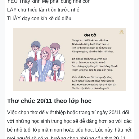
YÊU Thầy kính Mẹ phải cùng nhé con
LẤY chữ hiếu làm tròn trước nhé
THẦY dạy con kín kẽ đủ điều.
Thơ chúc 20/11 theo lớp học
Việc chọn thơ để viết thiệp hoặc trang trí ngày 20/11 đối
với những học sinh trung học sẽ dễ dàng hơn so với các
bé nhỏ tuổi lớp mầm non hoặc tiểu học. Lúc này, hầu hết
mọi người sẽ có xu hướng chọn những câu thơ 20-11