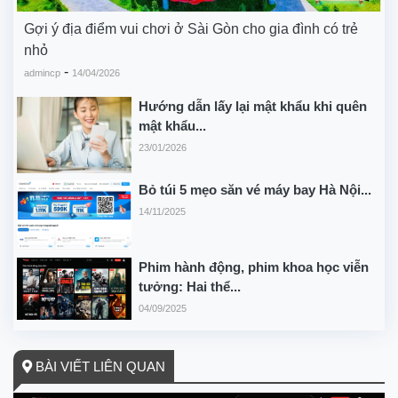
Gợi ý địa điểm vui chơi ở Sài Gòn cho gia đình có trẻ
nhỏ
-
admincp
14/04/2026
Hướng dẫn lấy lại mật khẩu khi quên
mật khẩu...
23/01/2026
Bỏ túi 5 mẹo săn vé máy bay Hà Nội...
14/11/2025
Phim hành động, phim khoa học viễn
tưởng: Hai thể...
04/09/2025
BÀI VIẾT LIÊN QUAN