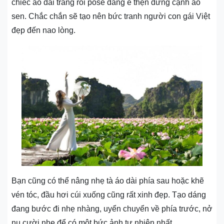
chiếc áo dài trắng rồi pose dáng e thẹn đứng cạnh ao
sen. Chắc chắn sẽ tạo nên bức tranh người con gái Việt
đẹp đến nao lòng.
Bạn cũng có thể nâng nhẹ tà áo dài phía sau hoặc khẽ
vén tóc, đầu hơi cúi xuống cũng rất xinh đẹp. Tạo dáng
đang bước đi nhẹ nhàng, uyển chuyển về phía trước, nở
nụ cười nhẹ để có một bức ảnh tự nhiên nhất.