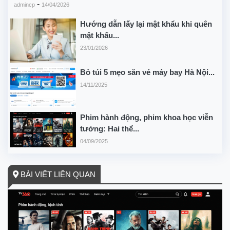
-
admincp
14/04/2026
Hướng dẫn lấy lại mật khẩu khi quên
mật khẩu...
23/01/2026
Bỏ túi 5 mẹo săn vé máy bay Hà Nội...
14/11/2025
Phim hành động, phim khoa học viễn
tưởng: Hai thể...
04/09/2025
BÀI VIẾT LIÊN QUAN