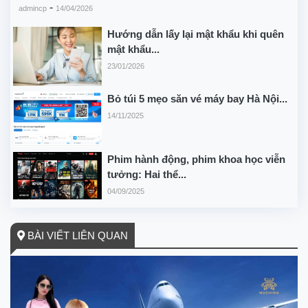
-
admincp
14/04/2026
Hướng dẫn lấy lại mật khẩu khi quên
mật khẩu...
23/01/2026
Bỏ túi 5 mẹo săn vé máy bay Hà Nội...
14/11/2025
Phim hành động, phim khoa học viễn
tưởng: Hai thể...
04/09/2025
BÀI VIẾT LIÊN QUAN