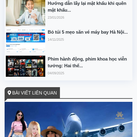
Hướng dẫn lấy lại mật khẩu khi quên
mật khẩu...
23/01/2026
Bỏ túi 5 mẹo săn vé máy bay Hà Nội...
14/11/2025
Phim hành động, phim khoa học viễn
tưởng: Hai thể...
04/09/2025
BÀI VIẾT LIÊN QUAN