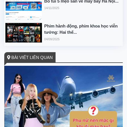
Bỏ túi 5 mẹo săn vé máy bay Hà Nội...
14/11/2025
Phim hành động, phim khoa học viễn
tưởng: Hai thể...
04/09/2025
BÀI VIẾT LIÊN QUAN