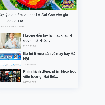
Gợi ý địa điểm vui chơi ở Sài Gòn cho gia
ình có trẻ nhỏ
-
dmincp
14/04/2026
Hướng dẫn lấy lại mật khẩu khi
quên mật khẩu...
23/01/2026
Bỏ túi 5 mẹo săn vé máy bay Hà
Nội...
14/11/2025
Phim hành động, phim khoa học
viễn tưởng: Hai thể...
04/09/2025