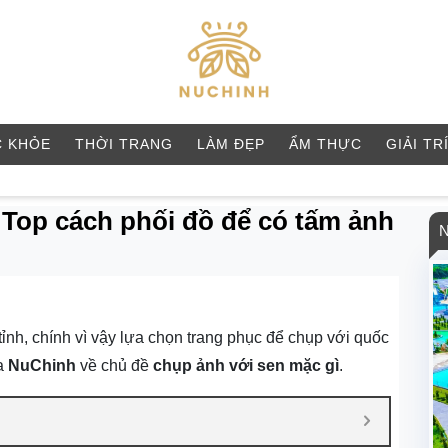
 KHỎE
THỜI TRANG
LÀM ĐẸP
ẨM THỰC
GIẢI TR
 Top cách phối đồ để có tấm ảnh
tỉnh, chính vì vậy lựa chọn trang phục để chụp với quốc
ủa
NuChinh
về chủ đề
chụp ảnh với sen mặc gì
.