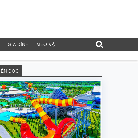
Í
GIA ĐÌNH
MẸO VẶT
NÊN ĐỌC