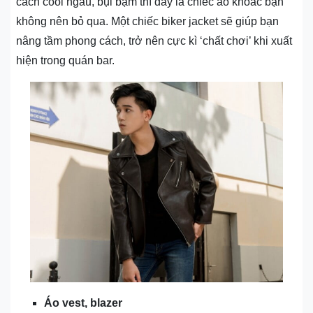
cách cool ngầu, bụi bặm thì đây là chiếc áo khoác bạn
không nên bỏ qua. Một chiếc biker jacket sẽ giúp bạn
nâng tầm phong cách, trở nên cực kì ‘chất chơi’ khi xuất
hiện trong quán bar.
Áo vest, blazer