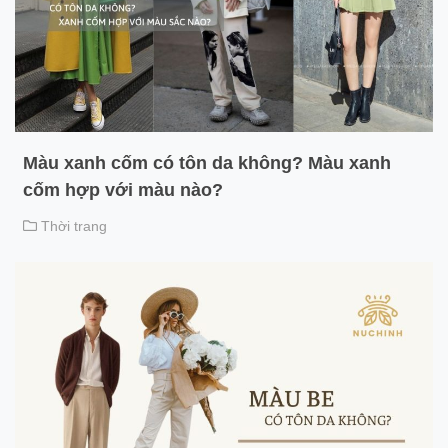
Màu xanh cốm có tôn da không? Màu xanh
cốm hợp với màu nào?
Thời trang