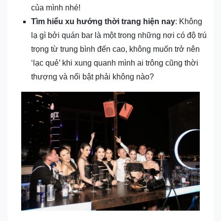
của mình nhé!
Tìm hiểu xu hướng thời trang hiện nay
: Không
lạ gì bởi quán bar là một trong những nơi có độ trú
trọng từ trung bình đến cao, không muốn trở nên
‘lạc quẻ’ khi xung quanh mình ai trông cũng thời
thượng và nổi bật phải không nào?