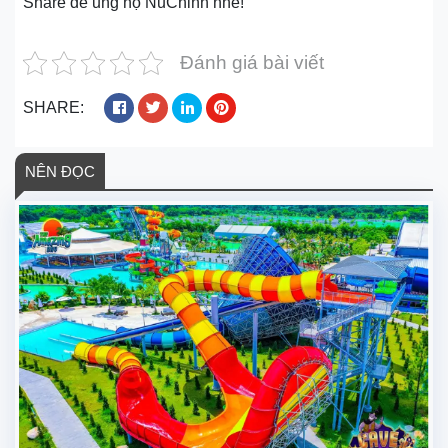
Share để ủng hộ NuChinh nhé!
Đánh giá bài viết
SHARE:
NÊN ĐỌC