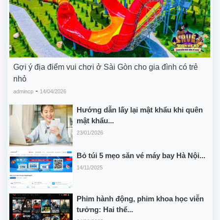
Gợi ý địa điểm vui chơi ở Sài Gòn cho gia đình có trẻ
nhỏ
-
admincp
14/04/2026
Hướng dẫn lấy lại mật khẩu khi quên
mật khẩu...
23/01/2026
Bỏ túi 5 mẹo săn vé máy bay Hà Nội...
14/11/2025
Phim hành động, phim khoa học viễn
tưởng: Hai thể...