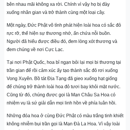
bên nhau mãi không xa rời. Chính vì vậy họ bị đày
xuống nhân gian và trở thành cùng một loại cây.
Một ngày, Đức Phật vô tình phát hiện loài hoa có sắc đỏ
rực rỡ, thể hiện sự thương nhớ, ẩn chứa nỗi buồn.
Người đã hiểu được điều đó, đem lòng xót thương và
đem chúng về nơi Cực Lạc.
Tại nơi Phật Quốc, hoa bỉ ngạn bỏi lại mọi bi thương tại
trần gian để rồi cảm xúc ấy tạo thành sắc đỏ rơi xuống
Vong Xuyên. Bồ tát Địa Tạng đã gieo xuống hạt giống
để chúng trở thành loài hoa đỏ tươi bay khỏi mặt nước.
Cũng từ đó, chúng được gọi là Mạn Châu Sa Hoa có
nhiệm vụ là sứ giải dẫn mọi linh hồn về phía luân hồi.
Những đóa hoa ở cùng Đức Phật có màu trắng tinh khiết
không nhiễm bụi trần gọi là Mạn Đà La Hoa. Vì vậy loài