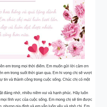
bên em trong mọi thời điểm. Em muốn gửi lời cảm ơn
iên em trong suốt thời gian qua. Em hi vọng chị sẽ vượt
ự tin và thành công trong cuộc sống. Chúc chị có một
ật đáng nhớ, nhiều niềm vui và hạnh phúc. Hãy luôn
g mọi lĩnh vực của cuộc sống. Em mong chị sẽ tìm được
m, nhưng gia đình và em vẫn luôn yêu và nhớ chị. Em