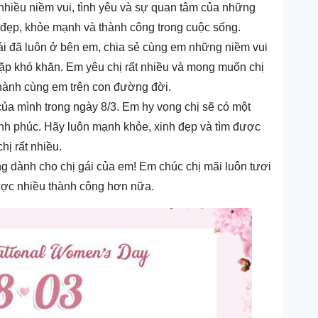
nhiều niềm vui, tình yêu và sự quan tâm của những
 đẹp, khỏe mạnh và thành công trong cuộc sống.
gái đã luôn ở bên em, chia sẻ cùng em những niềm vui
gặp khó khăn. Em yêu chị rất nhiều và mong muốn chị
 hành cùng em trên con đường đời.
ủa mình trong ngày 8/3. Em hy vọng chị sẽ có một
hạnh phúc. Hãy luôn mạnh khỏe, xinh đẹp và tìm được
ị rất nhiều.
g dành cho chị gái của em! Em chúc chị mãi luôn tươi
được nhiều thành công hơn nữa.