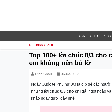
TRANG CHỦ
SỨC
NuChinh
Giải trí
Top 100+ lời chúc 8/3 cho 
em không nên bỏ lỡ
Đinh Châu
06-03-2023
Ngày Quốc tế Phụ nữ 8/3 là dịp để các người 
những
lời chúc 8/3 cho chị gái
ngọt ngào v
khảo ngay dưới đây nhé.