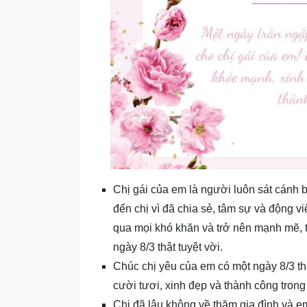
Chị gái của em là người luôn sát cánh 
đến chị vì đã chia sẻ, tâm sự và động v
qua mọi khó khăn và trở nên mạnh mẽ, t
ngày 8/3 thật tuyệt vời.
Chúc chị yêu của em có một ngày 8/3 th
cười tươi, xinh đẹp và thành công tron
Chị đã lâu không về thăm gia đình và e