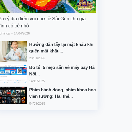
Gợi ý địa điểm vui chơi ở Sài Gòn cho gia
ình có trẻ nhỏ
-
dmincp
14/04/2026
Hướng dẫn lấy lại mật khẩu khi
quên mật khẩu...
23/01/2026
Bỏ túi 5 mẹo săn vé máy bay Hà
Nội...
14/11/2025
Phim hành động, phim khoa học
viễn tưởng: Hai thể...
04/09/2025