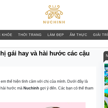
 KHỎE
THỜI TRANG
LÀM ĐẸP
ẨM THỰC
GIẢI TR
chị gái hay và hài hước các cậu
em thể hiện tình cảm với chị của mình. Dưới đây là
à hài hước mà
Nuchinh
gợi ý đến. Các bạn có thể tham