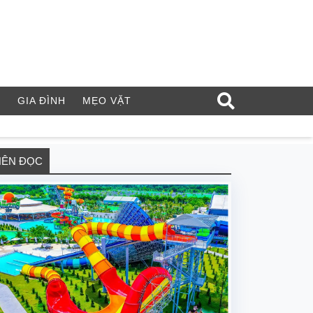
Í
GIA ĐÌNH
MẸO VẶT
NÊN ĐỌC