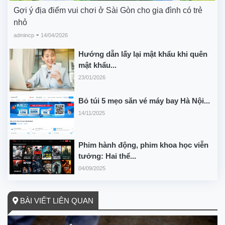
Gợi ý địa điểm vui chơi ở Sài Gòn cho gia đình có trẻ
nhỏ
-
admincp
14/04/2026
Hướng dẫn lấy lại mật khẩu khi quên
mật khẩu...
23/01/2026
Bỏ túi 5 mẹo săn vé máy bay Hà Nội...
14/11/2025
Phim hành động, phim khoa học viễn
tưởng: Hai thể...
04/09/2025
BÀI VIẾT LIÊN QUAN