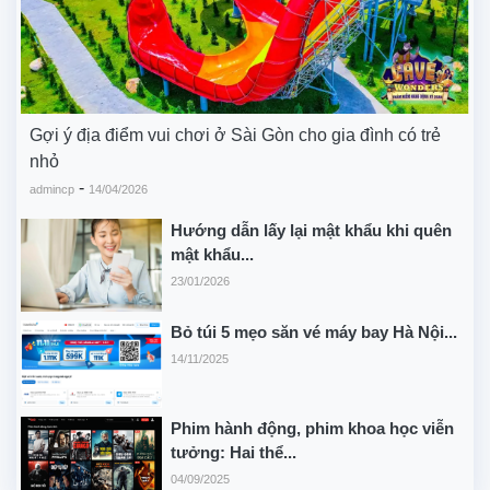
Gợi ý địa điểm vui chơi ở Sài Gòn cho gia đình có trẻ
nhỏ
-
admincp
14/04/2026
Hướng dẫn lấy lại mật khẩu khi quên
mật khẩu...
23/01/2026
Bỏ túi 5 mẹo săn vé máy bay Hà Nội...
14/11/2025
Phim hành động, phim khoa học viễn
tưởng: Hai thể...
04/09/2025