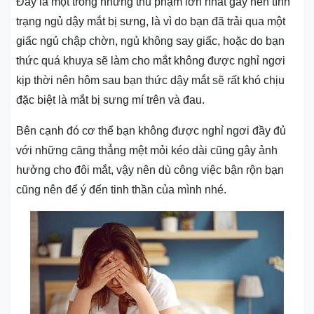
Đây là một trong những thủ phạm lớn nhất gây nên tình
trạng ngủ dậy mắt bị sưng, là vì do bạn đã trải qua một
giấc ngủ chập chờn, ngủ không say giấc, hoặc do bạn
thức quá khuya sẽ làm cho mắt không được nghỉ ngơi
kịp thời nên hôm sau bạn thức dậy mắt sẽ rất khó chịu
đặc biệt là mắt bị sưng mí trên và đau.
Bên cạnh đó cơ thể bạn không được nghỉ ngơi đầy đủ
với những căng thẳng mệt mỏi kéo dài cũng gây ảnh
hưởng cho đôi mắt, vậy nên dù công việc bận rộn bạn
cũng nên để ý đến tinh thần của mình nhé.