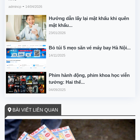
-
admincp
14/04/2026
Hướng dẫn lấy lại mật khẩu khi quên
mật khẩu...
23/01/2026
Bỏ túi 5 mẹo săn vé máy bay Hà Nội...
14/11/2025
Phim hành động, phim khoa học viễn
tưởng: Hai thể...
04/09/2025
BÀI VIẾT LIÊN QUAN