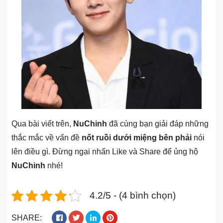
Qua bài viết trên,
NuChinh
đã cùng bạn giải đáp những
thắc mắc về vấn đề
nốt ruồi dưới miệng bên phải
nói
lên điều gì. Đừng ngại nhấn Like và Share để ủng hộ
NuChinh
nhé!
4.2/5 - (4 bình chọn)
SHARE: