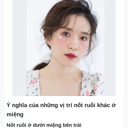
Ý nghĩa của những vị trí nốt ruồi khác ở
miệng
Nốt ruồi ở dưới miệng bên trái