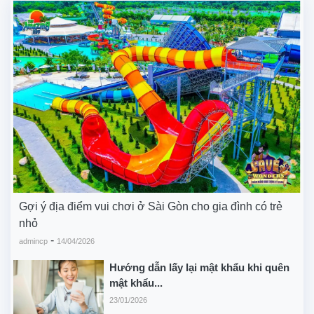
Gợi ý địa điểm vui chơi ở Sài Gòn cho gia đình có trẻ
nhỏ
-
admincp
14/04/2026
Hướng dẫn lấy lại mật khẩu khi quên
mật khẩu...
23/01/2026