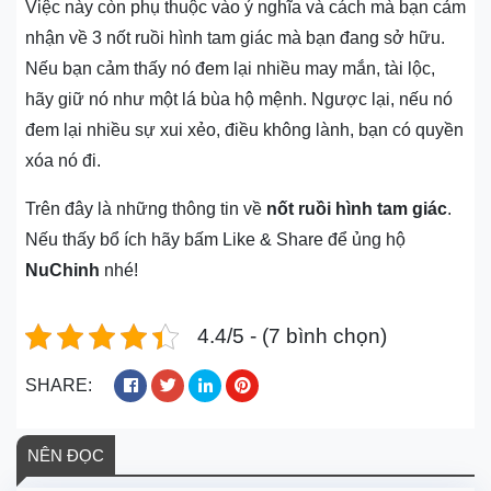
Việc này còn phụ thuộc vào ý nghĩa và cách mà bạn cảm
nhận về 3 nốt ruồi hình tam giác mà bạn đang sở hữu.
Nếu bạn cảm thấy nó đem lại nhiều may mắn, tài lộc,
hãy giữ nó như một lá bùa hộ mệnh. Ngược lại, nếu nó
đem lại nhiều sự xui xẻo, điều không lành, bạn có quyền
xóa nó đi.
Trên đây là những thông tin về
nốt ruồi hình tam giác
.
Nếu thấy bổ ích hãy bấm Like & Share để ủng hộ
NuChinh
nhé!
4.4/5 - (7 bình chọn)
SHARE:
NÊN ĐỌC