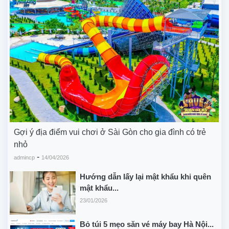
Gợi ý địa điểm vui chơi ở Sài Gòn cho gia đình có trẻ
nhỏ
-
admincp
14/04/2026
Hướng dẫn lấy lại mật khẩu khi quên
mật khẩu...
23/01/2026
Bỏ túi 5 mẹo săn vé máy bay Hà Nội...