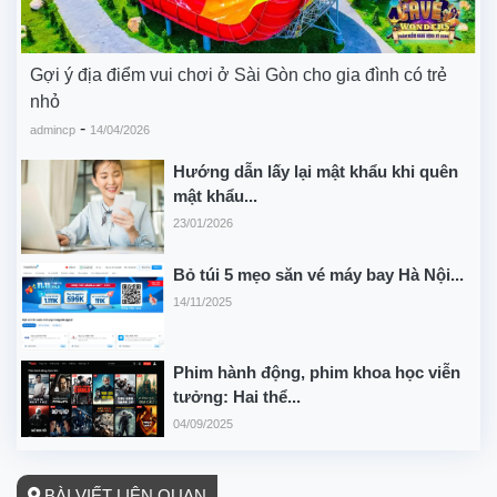
Gợi ý địa điểm vui chơi ở Sài Gòn cho gia đình có trẻ
nhỏ
-
admincp
14/04/2026
Hướng dẫn lấy lại mật khẩu khi quên
mật khẩu...
23/01/2026
Bỏ túi 5 mẹo săn vé máy bay Hà Nội...
14/11/2025
Phim hành động, phim khoa học viễn
tưởng: Hai thể...
04/09/2025
BÀI VIẾT LIÊN QUAN