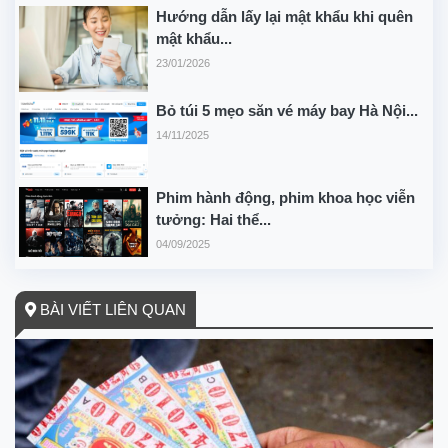
Hướng dẫn lấy lại mật khẩu khi quên
mật khẩu...
23/01/2026
Bỏ túi 5 mẹo săn vé máy bay Hà Nội...
14/11/2025
Phim hành động, phim khoa học viễn
tưởng: Hai thể...
04/09/2025
BÀI VIẾT LIÊN QUAN