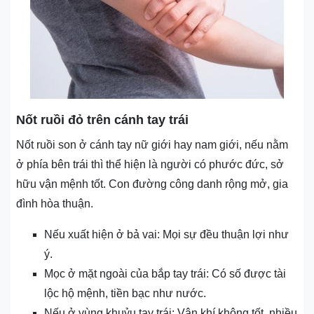
Nốt ruồi đỏ trên cánh tay trái
Nốt ruồi son ở cánh tay nữ giới hay nam giới, nếu nằm
ở phía bên trái thì thể hiện là người có phước đức, sở
hữu vận mệnh tốt. Con đường công danh rộng mở, gia
đình hòa thuận.
Nếu xuất hiện ở bả vai: Mọi sự đều thuận lợi như
ý.
Mọc ở mặt ngoài của bắp tay trái: Có số được tài
lộc hộ mệnh, tiền bạc như nước.
Nếu ở vùng khuỷu tay trái: Vận khí không tốt, nhiều