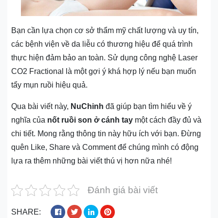
Bạn cần lựa chọn cơ sở thẩm mỹ chất lượng và uy tín,
các bệnh viện về da liễu có thương hiệu để quá trình
thực hiện đảm bảo an toàn. Sử dụng công nghệ Laser
CO2 Fractional là một gợi ý khá hợp lý nếu bạn muốn
tẩy mụn ruồi hiệu quả.
Qua bài viết này,
NuChinh
đã giúp bạn tìm hiểu về ý
nghĩa của
nốt ruồi son ở cánh tay
một cách đầy đủ và
chi tiết. Mong rằng thông tin này hữu ích với bạn. Đừng
quên Like, Share và Comment để chúng mình có động
lựa ra thêm những bài viết thú vị hơn nữa nhé!
Đánh giá bài viết
SHARE: