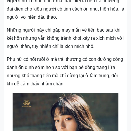
Người nữ có nốt ruồi ở má, đặc biệt là bên trái thường
đại diện cho kiểu người có tính cách ôn nhu, hiền hòa, là
người vợ hiền dâu thảo.
Những người này chỉ gặp may mắn về tiền bạc sau khi
kết hôn nhưng vẫn không tránh khỏi xảy ra xích mích với
người thân, tuy nhiên chỉ là xích mích nhỏ.
Phụ nữ có nốt ruồi ở má trái thường có con đường công
danh ổn định sớm hơn so với bạn bè đồng trang lứa
nhưng khó thăng tiến mà chỉ dừng lại ở tầm trung, đôi
khi dễ cảm thấy nhàm chán.