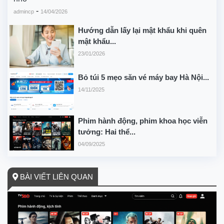
-
admincp
14/04/2026
Hướng dẫn lấy lại mật khẩu khi quên
mật khẩu...
23/01/2026
Bỏ túi 5 mẹo săn vé máy bay Hà Nội...
14/11/2025
Phim hành động, phim khoa học viễn
tưởng: Hai thể...
04/09/2025
BÀI VIẾT LIÊN QUAN