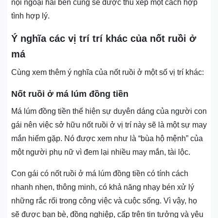
nội ngoại hai bên cũng sẽ được thu xếp một cách hợp
tình hợp lý.
Ý nghĩa các vị trí trí khác của nốt ruồi ở
má
Cùng xem thêm ý nghĩa của nốt ruồi ở một số vị trí khác:
Nốt ruồi ở má lúm đồng tiền
Má lúm đồng tiền thể hiện sự duyên dáng của người con
gái nên việc sở hữu nốt ruồi ở vị trí này sẽ là một sự may
mắn hiếm gặp. Nó được xem như là “bùa hộ mệnh” của
một người phụ nữ vì đem lại nhiều may mắn, tài lộc.
Con gái có nốt ruồi ở má lúm đồng tiền có tính cách
nhanh nhẹn, thông minh, có khả năng nhạy bén xử lý
những rắc rối trong công việc và cuộc sống. Vì vậy, họ
sẽ được bạn bè, đồng nghiệp, cấp trên tin tưởng và yêu