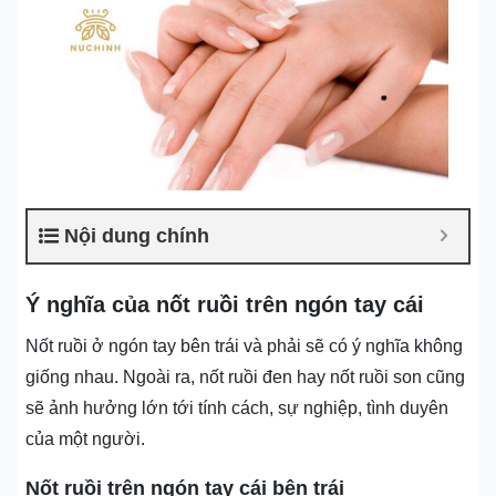
Nội dung chính
Ý nghĩa của nốt ruồi trên ngón tay cái
Nốt ruồi ở ngón tay bên trái và phải sẽ có ý nghĩa không
giống nhau. Ngoài ra, nốt ruồi đen hay nốt ruồi son cũng
sẽ ảnh hưởng lớn tới tính cách, sự nghiệp, tình duyên
của một người.
Nốt ruồi trên ngón tay cái bên trái