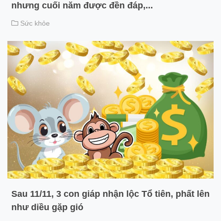
nhưng cuối năm được đền đáp,...
Sức khỏe
Sau 11/11, 3 con giáp nhận lộc Tổ tiên, phất lên
như diều gặp gió