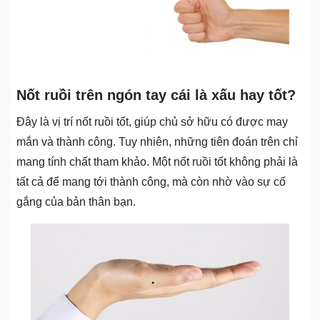
Nốt ruồi trên ngón tay cái là xấu hay tốt?
Đây là vị trí nốt ruồi tốt, giúp chủ sở hữu có được may
mắn và thành công. Tuy nhiên, những tiên đoán trên chỉ
mang tính chất tham khảo. Một nốt ruồi tốt không phải là
tất cả để mang tới thành công, mà còn nhờ vào sự cố
gắng của bản thân bạn.