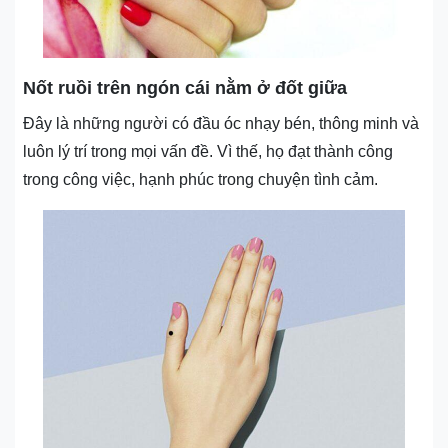
Nốt ruồi trên ngón cái nằm ở đốt giữa
Đây là những người có đầu óc nhạy bén, thông minh và
luôn lý trí trong mọi vấn đề. Vì thế, họ đạt thành công
trong công việc, hạnh phúc trong chuyện tình cảm.