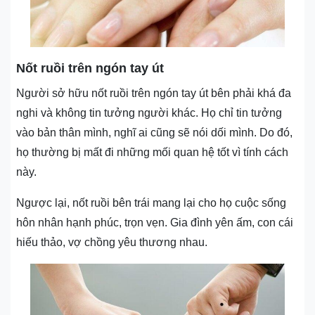
Nốt ruồi trên ngón tay út
Người sở hữu nốt ruồi trên ngón tay út bên phải khá đa
nghi và không tin tưởng người khác. Họ chỉ tin tưởng
vào bản thân mình, nghĩ ai cũng sẽ nói dối mình. Do đó,
họ thường bị mất đi những mối quan hệ tốt vì tính cách
này.
Ngược lại, nốt ruồi bên trái mang lại cho họ cuộc sống
hôn nhân hạnh phúc, trọn vẹn. Gia đình yên ấm, con cái
hiếu thảo, vợ chồng yêu thương nhau.