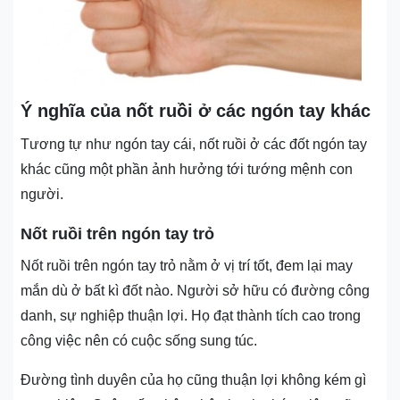
Ý nghĩa của nốt ruồi ở các ngón tay khác
Tương tự như ngón tay cái, nốt ruồi ở các đốt ngón tay
khác cũng một phần ảnh hưởng tới tướng mệnh con
người.
Nốt ruồi trên ngón tay trỏ
Nốt ruồi trên ngón tay trỏ nằm ở vị trí tốt, đem lại may
mắn dù ở bất kì đốt nào. Người sở hữu có đường công
danh, sự nghiệp thuận lợi. Họ đạt thành tích cao trong
công việc nên có cuộc sống sung túc.
Đường tình duyên của họ cũng thuận lợi không kém gì