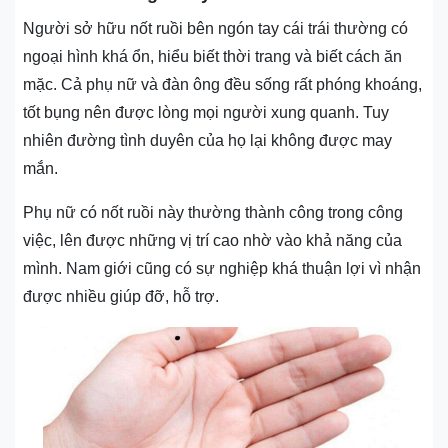
Người sở hữu nốt ruồi bên ngón tay cái trái thường có
ngoại hình khá ổn, hiểu biết thời trang và biết cách ăn
mặc. Cả phụ nữ và đàn ông đều sống rất phóng khoáng,
tốt bụng nên được lòng mọi người xung quanh. Tuy
nhiên đường tình duyên của họ lại không được may
mắn.
Phụ nữ có nốt ruồi này thường thành công trong công
việc, lên được những vị trí cao nhờ vào khả năng của
mình. Nam giới cũng có sự nghiệp khá thuận lợi vì nhận
được nhiều giúp đỡ, hỗ trợ.