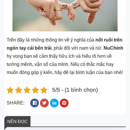
Trên đây là những thông tin về ý nghĩa của
nốt ruồi trên
ngón tay cái bên trái
, phải đối với nam và nữ.
NuChinh
hy vọng bạn sẽ cảm thấy hữu ích và hiểu rõ hơn về
tướng mệnh, vận số của mình. Nếu có thắc mắc hay
muốn đóng góp ý kiến, hãy để lại bình luận của bạn nhé!
5/5 - (1 bình chọn)
SHARE:
NÊN ĐỌC