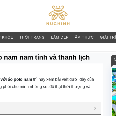
 KHỎE
THỜI TRANG
LÀM ĐẸP
ẨM THỰC
GIẢI TR
o nam nam tính và thanh lịch
 với áo polo nam
thì hãy xem bài viết dưới đây của
g phối cho mình những set đồ thật thời thượng và