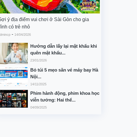
Gợi ý địa điểm vui chơi ở Sài Gòn cho gia
ình có trẻ nhỏ
-
dmincp
14/04/2026
Hướng dẫn lấy lại mật khẩu khi
quên mật khẩu...
23/01/2026
Bỏ túi 5 mẹo săn vé máy bay Hà
Nội...
14/11/2025
Phim hành động, phim khoa học
viễn tưởng: Hai thể...
04/09/2025