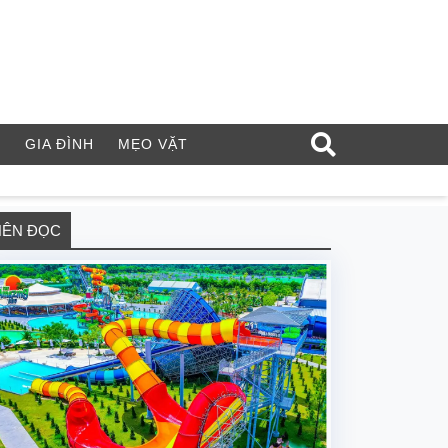
Í
GIA ĐÌNH
MẸO VẶT
NÊN ĐỌC