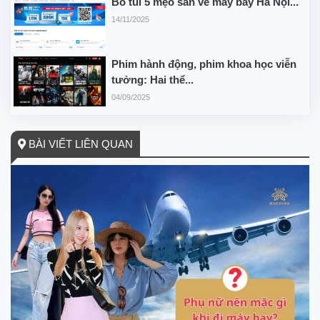
Bỏ túi 5 mẹo săn vé máy bay Hà Nội...
14/11/2025
Phim hành động, phim khoa học viễn
tưởng: Hai thể...
04/09/2025
BÀI VIẾT LIÊN QUAN