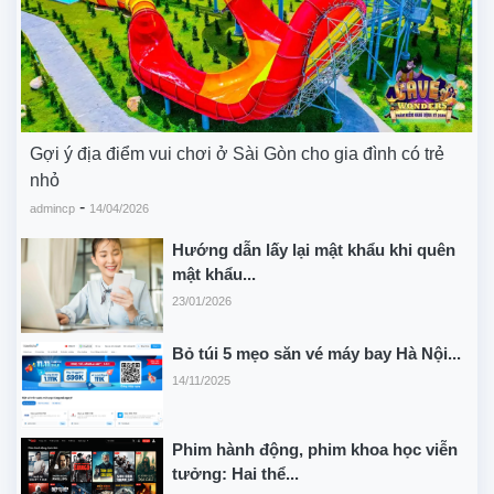
Gợi ý địa điểm vui chơi ở Sài Gòn cho gia đình có trẻ
nhỏ
-
admincp
14/04/2026
Hướng dẫn lấy lại mật khẩu khi quên
mật khẩu...
23/01/2026
Bỏ túi 5 mẹo săn vé máy bay Hà Nội...
14/11/2025
Phim hành động, phim khoa học viễn
tưởng: Hai thể...