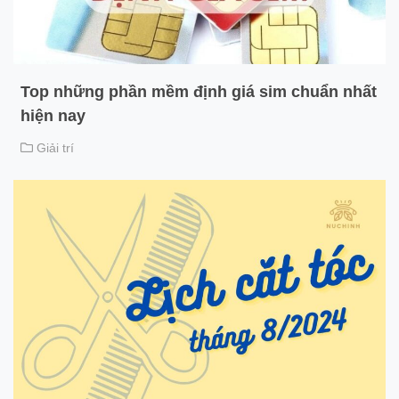
Top những phần mềm định giá sim chuẩn nhất
hiện nay
Giải trí