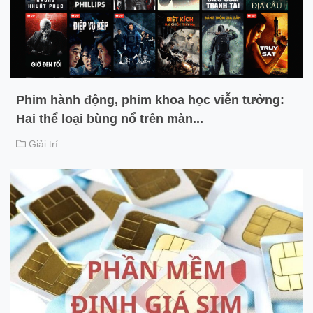
Phim hành động, phim khoa học viễn tưởng:
Hai thể loại bùng nổ trên màn...
Giải trí