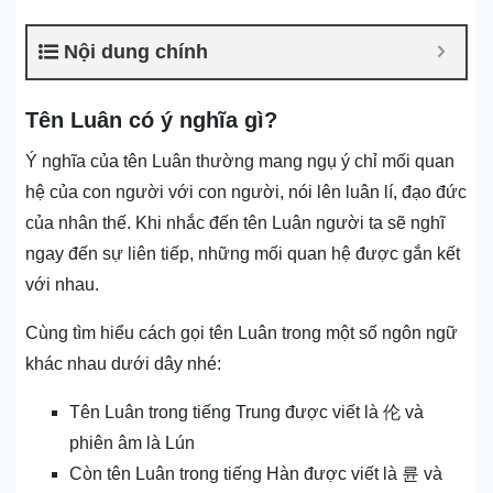
Nội dung chính
Tên Luân có ý nghĩa gì?
Ý nghĩa của tên Luân thường mang ngụ ý chỉ mối quan
hệ của con người với con người, nói lên luân lí, đạo đức
của nhân thế. Khi nhắc đến tên Luân người ta sẽ nghĩ
ngay đến sự liên tiếp, những mối quan hệ được gắn kết
với nhau.
Cùng tìm hiểu cách gọi tên Luân trong một số ngôn ngữ
khác nhau dưới dây nhé:
Tên Luân trong tiếng Trung được viết là 伦 và
phiên âm là Lún
Còn tên Luân trong tiếng Hàn được viết là 륜 và