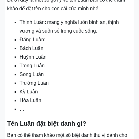
khảo để đặt tên cho con cái của mình nhé:
Thịnh Luân: mang ý nghĩa luôn bình an, thịnh
vượng và suôn sẻ trong cuộc sống.
Đăng Luân:
Bách Luân
Huỳnh Luân
Trọng Luân
Song Luân
Trường Luân
Kỳ Luân
Hòa Luân
…
Tên Luân đặt biệt danh gì?
Bạn có thể tham khảo một số biệt danh thú vị dành cho