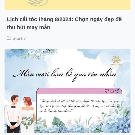
Lịch cắt tóc tháng 8/2024: Chọn ngày đẹp để
thu hút may mắn
Giải trí