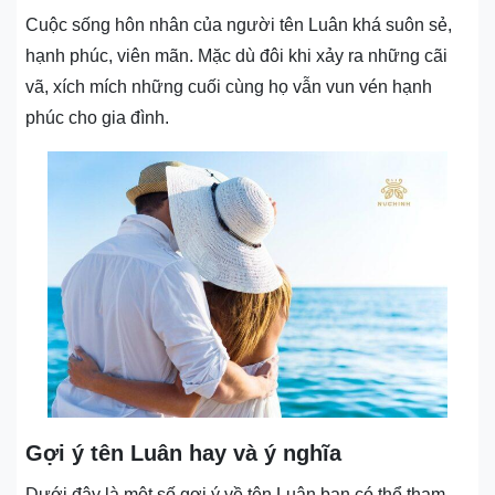
Cuộc sống hôn nhân của người tên Luân khá suôn sẻ,
hạnh phúc, viên mãn. Mặc dù đôi khi xảy ra những cãi
vã, xích mích những cuối cùng họ vẫn vun vén hạnh
phúc cho gia đình.
Gợi ý tên Luân hay và ý nghĩa
Dưới đây là một số gợi ý về tên Luân bạn có thể tham