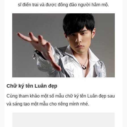
sĩ điển trai và được đông đảo người hâm mộ.
Chữ ký tên Luân đẹp
Cùng tham khảo một số mẫu chữ ký tên Luân đẹp sau
và sáng tạo một mẫu cho riêng mình nhé.