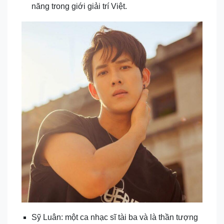
năng trong giới giải trí Việt.
Sỹ Luân: một ca nhạc sĩ tài ba và là thần tượng