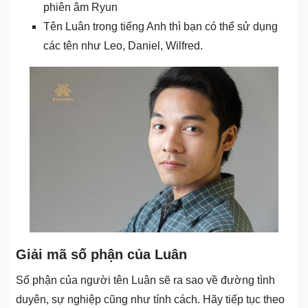
phiên âm Ryun
Tên Luân trong tiếng Anh thì bạn có thể sử dụng
các tên như Leo, Daniel, Wilfred.
Giải mã số phận của Luân
Số phận của người tên Luân sẽ ra sao về đường tình
duyên, sự nghiệp cũng như tính cách. Hãy tiếp tục theo