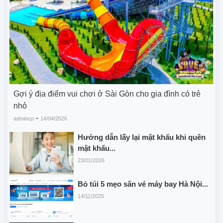
Gợi ý địa điểm vui chơi ở Sài Gòn cho gia đình có trẻ
nhỏ
-
admincp
14/04/2026
Hướng dẫn lấy lại mật khẩu khi quên
mật khẩu...
23/01/2026
Bỏ túi 5 mẹo săn vé máy bay Hà Nội...
14/11/2025