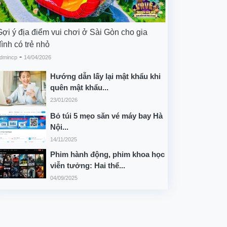
Gợi ý địa điểm vui chơi ở Sài Gòn cho gia
ình có trẻ nhỏ
-
dmincp
14/04/2026
Hướng dẫn lấy lại mật khẩu khi
quên mật khẩu...
23/01/2026
Bỏ túi 5 mẹo săn vé máy bay Hà
Nội...
14/11/2025
Phim hành động, phim khoa học
viễn tưởng: Hai thể...
04/09/2025