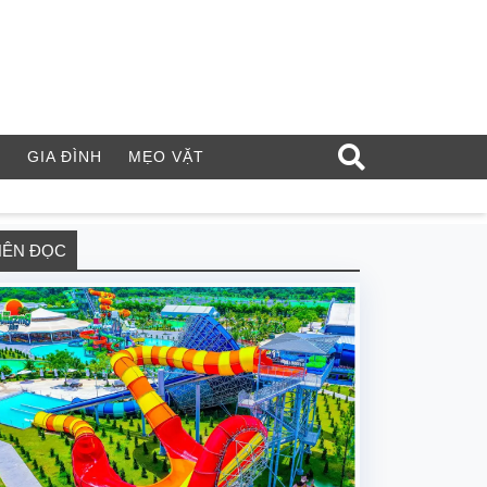
Í
GIA ĐÌNH
MẸO VẶT
NÊN ĐỌC