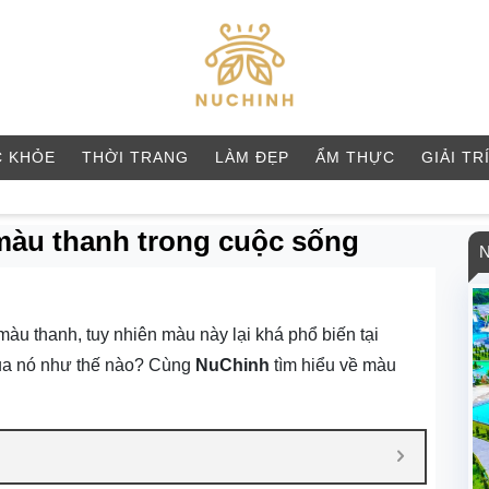
 KHỎE
THỜI TRANG
LÀM ĐẸP
ẨM THỰC
GIẢI TR
màu thanh trong cuộc sống
àu thanh, tuy nhiên màu này lại khá phổ biến tại
của nó như thế nào? Cùng
NuChinh
tìm hiểu về màu