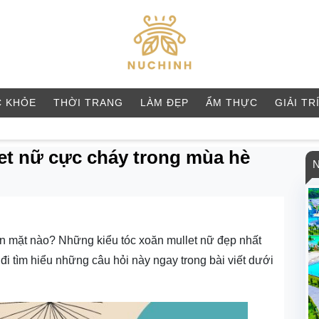
 KHỎE
THỜI TRANG
LÀM ĐẸP
ẨM THỰC
GIẢI TR
let nữ cực cháy trong mùa hè
n mặt nào? Những kiểu tóc xoăn mullet nữ đẹp nhất
đi tìm hiểu những câu hỏi này ngay trong bài viết dưới