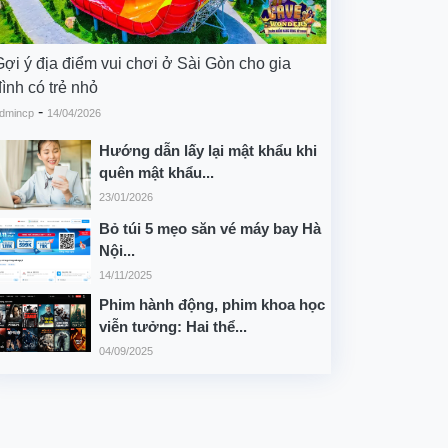
Gợi ý địa điểm vui chơi ở Sài Gòn cho gia
ình có trẻ nhỏ
-
dmincp
14/04/2026
Hướng dẫn lấy lại mật khẩu khi
quên mật khẩu...
23/01/2026
Bỏ túi 5 mẹo săn vé máy bay Hà
Nội...
14/11/2025
Phim hành động, phim khoa học
viễn tưởng: Hai thể...
04/09/2025