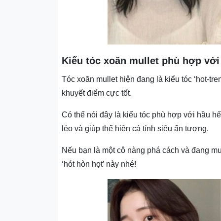
Kiểu tóc xoăn mullet phù hợp vớ
Tóc xoăn mullet hiện đang là kiểu tóc ‘hot-tr
khuyết điểm cực tốt.
Có thể nói đây là kiểu tóc phù hợp với hầu h
léo và giúp thể hiện cá tính siêu ấn tượng.
Nếu bạn là một cô nàng phá cách và đang muố
‘hót hòn họt’ này nhé!