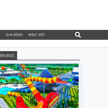
Í
GIA ĐÌNH
MẸO VẶT
NÊN ĐỌC