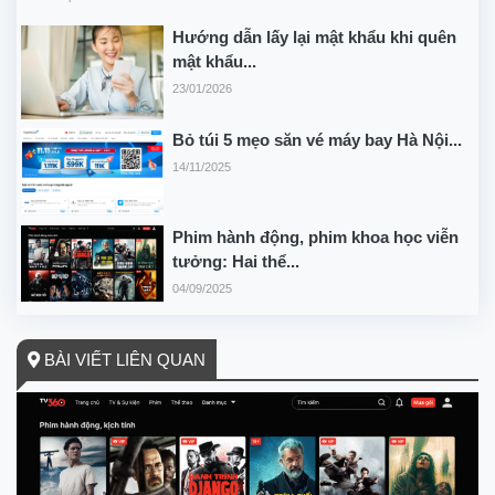
Hướng dẫn lấy lại mật khẩu khi quên
mật khẩu...
23/01/2026
Bỏ túi 5 mẹo săn vé máy bay Hà Nội...
14/11/2025
Phim hành động, phim khoa học viễn
tưởng: Hai thể...
04/09/2025
BÀI VIẾT LIÊN QUAN