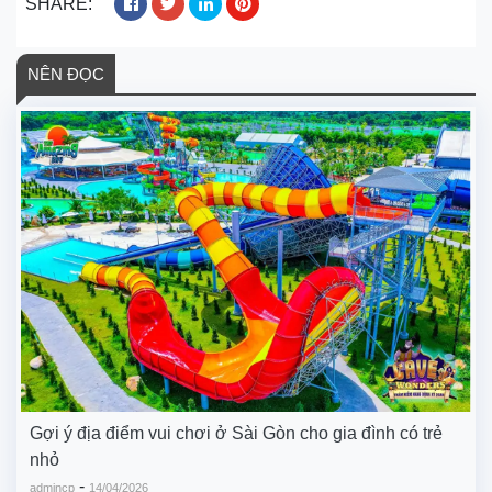
SHARE:
NÊN ĐỌC
Gợi ý địa điểm vui chơi ở Sài Gòn cho gia đình có trẻ
nhỏ
-
admincp
14/04/2026