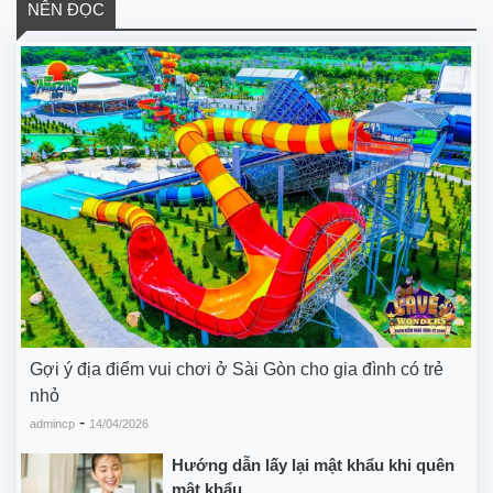
NÊN ĐỌC
Gợi ý địa điểm vui chơi ở Sài Gòn cho gia đình có trẻ
nhỏ
-
admincp
14/04/2026
Hướng dẫn lấy lại mật khẩu khi quên
mật khẩu...