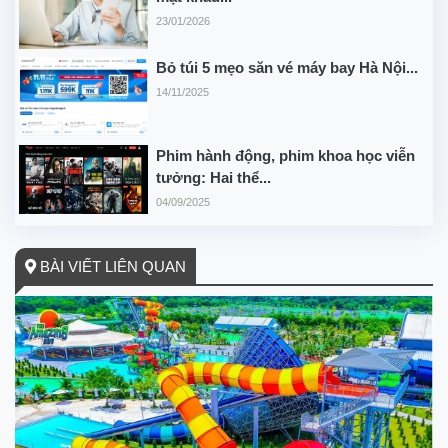
23/01/2026
Bỏ túi 5 mẹo săn vé máy bay Hà Nội...
14/11/2025
Phim hành động, phim khoa học viễn
tưởng: Hai thể...
04/09/2025
BÀI VIẾT LIÊN QUAN