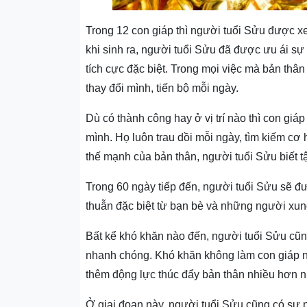
Trong 12 con giáp thì người tuổi Sửu được xe
khi sinh ra, người tuổi Sửu đã được ưu ái sự
tích cực đặc biệt. Trong mọi việc mà bản th
thay đổi mình, tiến bộ mỗi ngày.
Dù có thành công hay ở vị trí nào thì con giá
mình. Họ luôn trau dồi mỗi ngày, tìm kiếm cơ 
thế mạnh của bản thân, người tuổi Sửu biết t
Trong 60 ngày tiếp đến, người tuổi Sửu sẽ 
thuẫn đặc biệt từ bạn bè và những người xu
Bất kể khó khăn nào đến, người tuổi Sửu cũn
nhanh chóng. Khó khăn không làm con giáp nà
thêm động lực thúc đẩy bản thân nhiều hơn 
Ở giai đoạn này, người tuổi Sửu cũng có sự n