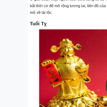
bắt thời cơ để mở rộng tương lai, tiền đồ c
mở về tài lộc.
Tuổi Tỵ