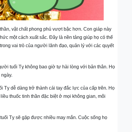
h thần, vật chất phong phú vượt bậc hơn. Con giáp này
chức một cách xuất sắc. Đây là nền tảng giúp họ có thể
ong vai trò của người lãnh đạo, quản lý với các quyết
ười tuổi Tỵ không bao giờ tự hài lòng với bản thân. Họ
 ngày.
i Tỵ dễ dàng trở thành cái tay đắc lực của cấp trên. Họ
liều thuốc tinh thần đặc biệt ở mọi không gian, môi
i tuổi Tỵ sẽ gặp được nhiều may mắn. Cuộc sống họ