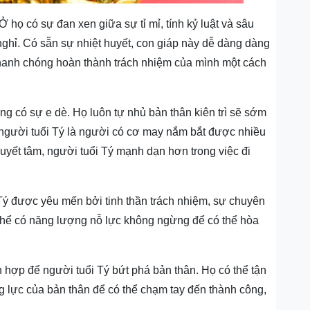
Ở họ có sự đan xen giữa sự tỉ mỉ, tính kỷ luật và sâu
nghỉ. Có sẵn sự nhiệt huyết, con giáp này dễ dàng dàng
nhanh chóng hoàn thành trách nhiệm của mình một cách
ng có sự e dè. Họ luôn tự nhủ bản thân kiên trì sẽ sớm
 người tuổi Tý là người có cơ may nắm bắt được nhiều
quyết tâm, người tuổi Tý mạnh dạn hơn trong việc đi
i Tý được yêu mến bởi tinh thần trách nhiệm, sự chuyên
 thể có năng lượng nỗ lực không ngừng để có thể hòa
h hợp để người tuổi Tý bứt phá bản thân. Họ có thể tận
g lực của bản thân để có thể chạm tay đến thành công,