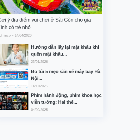
Gợi ý địa điểm vui chơi ở Sài Gòn cho gia
ình có trẻ nhỏ
-
dmincp
14/04/2026
Hướng dẫn lấy lại mật khẩu khi
quên mật khẩu...
23/01/2026
Bỏ túi 5 mẹo săn vé máy bay Hà
Nội...
14/11/2025
Phim hành động, phim khoa học
viễn tưởng: Hai thể...
04/09/2025