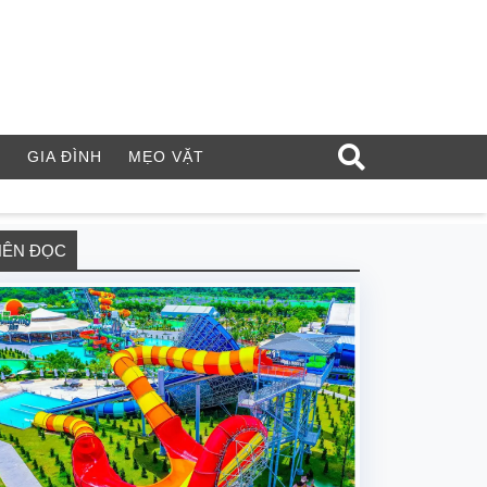
Í
GIA ĐÌNH
MẸO VẶT
NÊN ĐỌC