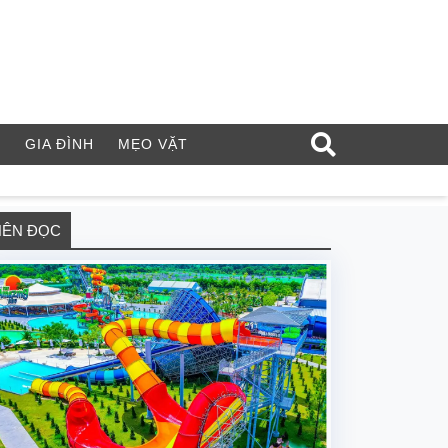
Í
GIA ĐÌNH
MẸO VẶT
NÊN ĐỌC