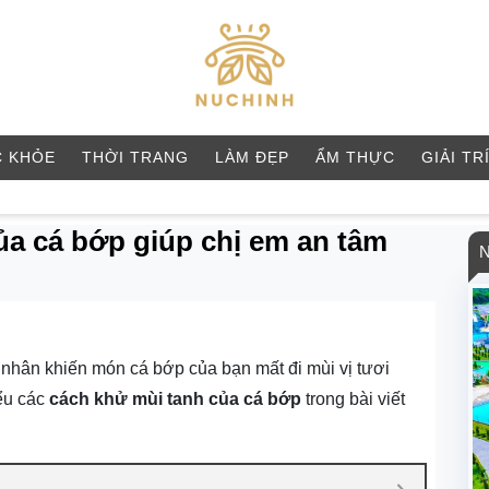
 KHỎE
THỜI TRANG
LÀM ĐẸP
ẨM THỰC
GIẢI TR
ủa cá bớp giúp chị em an tâm
 nhân khiến món cá bớp của bạn mất đi mùi vị tươi
ểu các
cách khử mùi tanh của cá bớp
trong bài viết