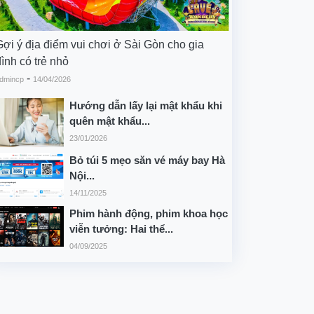
Gợi ý địa điểm vui chơi ở Sài Gòn cho gia
ình có trẻ nhỏ
-
dmincp
14/04/2026
Hướng dẫn lấy lại mật khẩu khi
quên mật khẩu...
23/01/2026
Bỏ túi 5 mẹo săn vé máy bay Hà
Nội...
14/11/2025
Phim hành động, phim khoa học
viễn tưởng: Hai thể...
04/09/2025