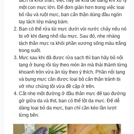
tách ra khỏi thân, việc này sẽ khá dễ dàng khi xử lý
một con mực lớn. Để đơn giản hơn trong việc loại
bỏ râu và ruột mực, bạn cẩn thận dùng đầu ngón
tay tách lớp màng bám.
Bạn có thể rửa túi mực dưới vòi nước chảy nếu nó
bị vỡ khi đang nhổ râu mực. Sau đó, nhẹ nhàng
tách thân mực ra khỏi phần xương sống màu trắng
trong suốt.
Mực sau khi đã được rửa sạch thì bạn hãy bỏ nội
tạng ở bụng rồi tùy theo món ăn mà thái thành từng
khoanh tròn vừa ăn tùy theo ý thích. Phần nội tạng
và bụng mực cần được loại bỏ cẩn thận tránh bị
vỡ như chúng tôi vừa đề cập ở trên.
Cắt nhẹ một đường ở đầu thân mực để tạo đường
gờ giữa da và thịt, bạn có thể lột da mực. Để dễ
dàng loại bỏ da mực, bạn chỉ cần kéo lần lượt
từng bên.