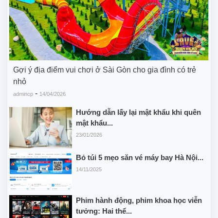
Gợi ý địa điểm vui chơi ở Sài Gòn cho gia đình có trẻ
nhỏ
-
admincp
14/04/2026
Hướng dẫn lấy lại mật khẩu khi quên
mật khẩu...
23/01/2026
Bỏ túi 5 mẹo săn vé máy bay Hà Nội...
14/11/2025
Phim hành động, phim khoa học viễn
tưởng: Hai thể...