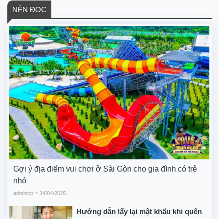
NÊN ĐỌC
Gợi ý địa điểm vui chơi ở Sài Gòn cho gia đình có trẻ
nhỏ
-
admincp
14/04/2026
Hướng dẫn lấy lại mật khẩu khi quên