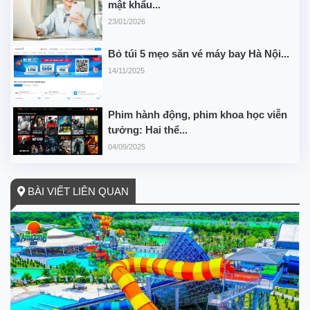
mật khẩu...
23/01/2026
Bỏ túi 5 mẹo săn vé máy bay Hà Nội...
14/11/2025
Phim hành động, phim khoa học viễn
tưởng: Hai thể...
04/09/2025
BÀI VIẾT LIÊN QUAN