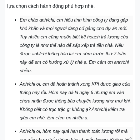
lựa chọn cách hành động phù hợp nhé.
Em chào anh/chị, em hiểu tình hình công ty đang gặp
khó khăn và mọi người đang cố gắng cho dự án mới.
Tuy nhiên em cũng muốn biết kế hoạch trả lương của
công ty là như thế nào để sắp xếp trả tiền nhà. Nếu
được anh/chị thông báo lại em sớm trước thứ 7 tuần
này để em có hướng xử lý nhé ạ. Em cảm ơn anh/chị
nhiều.
Anh/chị ơi, em đã hoàn thành xong KPI được giao của
tháng này rồi. Hôm nay đã là ngày 6 nhưng em vẫn
chưa nhận được thông báo chuyển lương như mọi khi.
Không biết có trục trặc gì không ạ? Anh/chị kiểm tra
giúp em nhé. Em cảm ơn nhiều ạ.
Anh/chị ơi, hôm nay quá hạn thanh toán lương rồi mà
em vẫn chưa thấy thông báo chuyển lương. Không biết