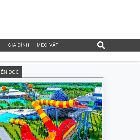
Í
GIA ĐÌNH
MẸO VẶT
NÊN ĐỌC