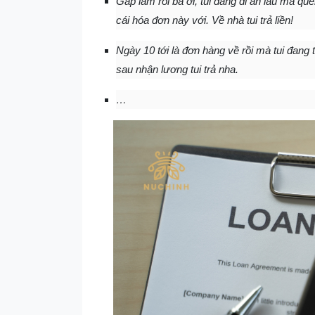
Gấp lắm rồi bà ơi, tui đang đi ăn lẩu mà quên 
cái hóa đơn này với. Về nhà tui trả liền!
Ngày 10 tới là đơn hàng về rồi mà tui đang
sau nhận lương tui trả nha.
…