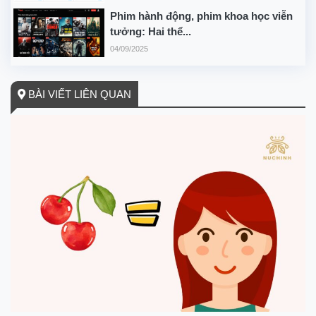
Phim hành động, phim khoa học viễn
tưởng: Hai thể...
04/09/2025
BÀI VIẾT LIÊN QUAN