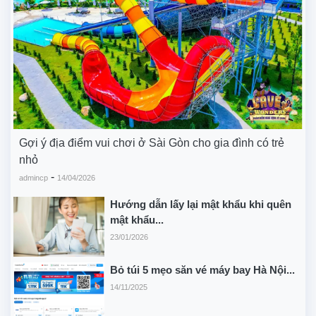
Gợi ý địa điểm vui chơi ở Sài Gòn cho gia đình có trẻ
nhỏ
-
admincp
14/04/2026
Hướng dẫn lấy lại mật khẩu khi quên
mật khẩu...
23/01/2026
Bỏ túi 5 mẹo săn vé máy bay Hà Nội...
14/11/2025