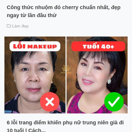
Công thức nhuộm đỏ cherry chuẩn nhất, đẹp
ngay từ lần đầu thử
Làm đẹp
6 lỗi trang điểm khiến phụ nữ trung niên già đi
10 tuổi | Cách...