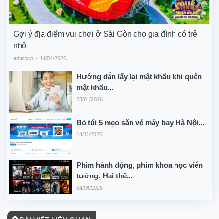
Gợi ý địa điểm vui chơi ở Sài Gòn cho gia đình có trẻ
nhỏ
-
admincp
14/04/2026
Hướng dẫn lấy lại mật khẩu khi quên
mật khẩu...
23/01/2026
Bỏ túi 5 mẹo săn vé máy bay Hà Nội...
14/11/2025
Phim hành động, phim khoa học viễn
tưởng: Hai thể...
04/09/2025