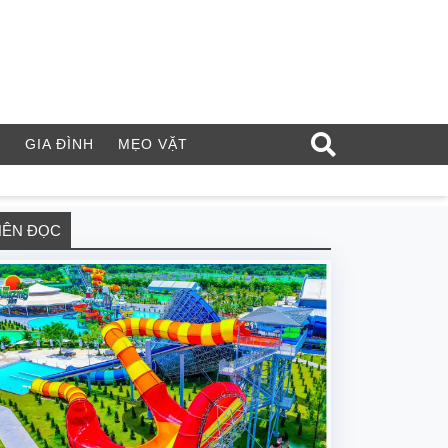
Í
GIA ĐÌNH
MẸO VẶT
NÊN ĐỌC