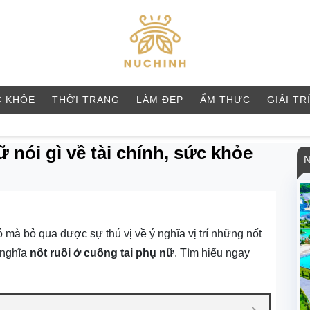
 KHỎE
THỜI TRANG
LÀM ĐẸP
ẨM THỰC
GIẢI TR
 nói gì về tài chính, sức khỏe
 mà bỏ qua được sự thú vị về ý nghĩa vị trí những nốt
ý nghĩa
nốt ruồi ở cuống tai phụ nữ
.
Tìm hiểu ngay