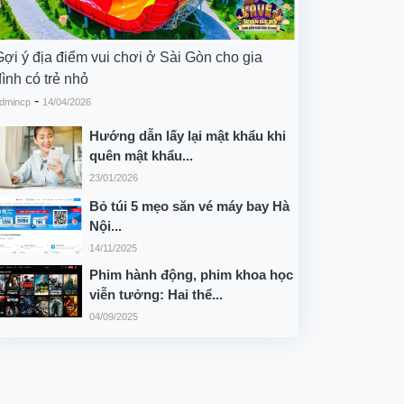
Gợi ý địa điểm vui chơi ở Sài Gòn cho gia
ình có trẻ nhỏ
-
dmincp
14/04/2026
Hướng dẫn lấy lại mật khẩu khi
quên mật khẩu...
23/01/2026
Bỏ túi 5 mẹo săn vé máy bay Hà
Nội...
14/11/2025
Phim hành động, phim khoa học
viễn tưởng: Hai thể...
04/09/2025