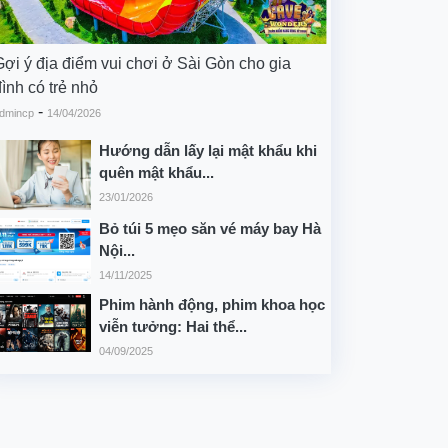
Gợi ý địa điểm vui chơi ở Sài Gòn cho gia
ình có trẻ nhỏ
-
dmincp
14/04/2026
Hướng dẫn lấy lại mật khẩu khi
quên mật khẩu...
23/01/2026
Bỏ túi 5 mẹo săn vé máy bay Hà
Nội...
14/11/2025
Phim hành động, phim khoa học
viễn tưởng: Hai thể...
04/09/2025