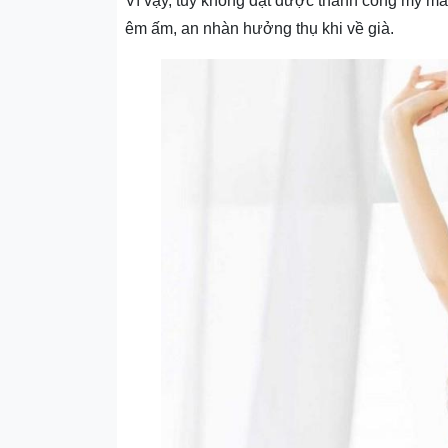
Vì vậy, tuy không đạt được thành công mỹ mã
êm ấm, an nhàn hưởng thụ khi về già.