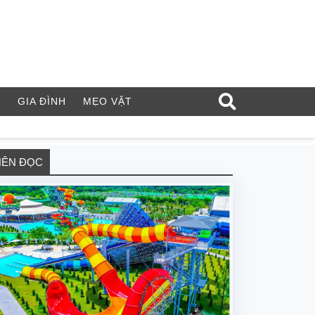
Í
GIA ĐÌNH
MẸO VẶT
NÊN ĐỌC