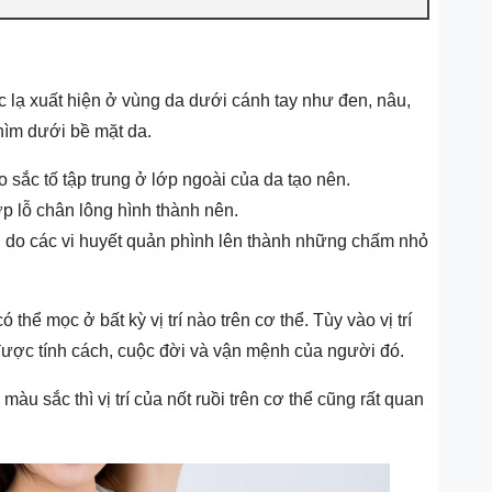
 lạ xuất hiện ở vùng da dưới cánh tay như đen, nâu,
chìm dưới bề mặt da.
o sắc tố tập trung ở lớp ngoài của da tạo nên.
ớp lỗ chân lông hình thành nên.
): do các vi huyết quản phình lên thành những chấm nhỏ
thể mọc ở bất kỳ vị trí nào trên cơ thể. Tùy vào vị trí
 được tính cách, cuộc đời và vận mệnh của người đó.
àu sắc thì vị trí của nốt ruồi trên cơ thể cũng rất quan