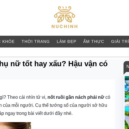
 KHỎE
THỜI TRANG
LÀM ĐẸP
ẨM THỰC
GIẢI TR
phụ nữ tốt hay xấu? Hậu vận có
ì? Theo cái nhìn tử vi,
nốt ruồi gần nách phải nữ
có
nh của mỗi người. Cụ thể tướng số của người sở hữu
áp ngay trong bài viết dưới đây nhé.