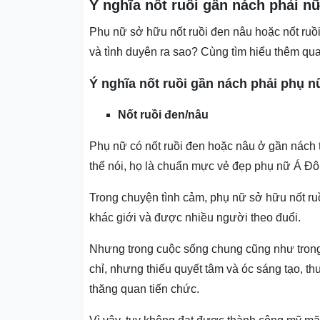
Ý nghĩa nốt ruồi gần nách phải n
Phụ nữ sở hữu nốt ruồi đen nâu hoặc nốt ruồ
và tình duyên ra sao? Cùng tìm hiểu thêm qu
Ý nghĩa nốt ruồi gần nách phải phụ 
Nốt ruồi đen/nâu
Phụ nữ có nốt ruồi đen hoặc nâu ở gần nách t
thể nói, họ là chuẩn mực vẻ đẹp phụ nữ Á Đôn
Trong chuyện tình cảm, phụ nữ sở hữu nốt ru
khác giới và được nhiều người theo đuổi.
Nhưng trong cuộc sống chung cũng như trong 
chỉ, nhưng thiếu quyết tâm và óc sáng tạo, t
thăng quan tiến chức.