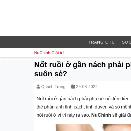
TRANG CHỦ
SỨC
NuChinh
Giải trí
Nốt ruồi ở gần nách phải 
suôn sẻ?
Quách Trang
29-08-2022
Nốt ruồi ở gần nách phải phụ nữ nói lên điều g
thể phản ánh tính cách, tình duyên và số mệ
nốt ruồi ở vị trí này ra sao,
NuChinh
sẽ giải đ