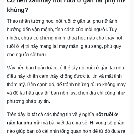
Có nên xăm/tẩy nốt ruồi ở gần tai phụ nữ
không?
Theo nhân tướng học, nốt ruồi ở gần tai phụ nữ ảnh
hưởng đến vận mệnh, tính cách của mỗi người. Tuy
nhiên, chưa có chứng minh khoa học nào cho thấy nốt
ruồi ở vị trí này mang lại may mắn, giàu sang, phú quý
cho người sở hữu.
Vậy nên bạn hoàn toàn có thể tẩy nốt ruồi ở gần tai nếu
điều này khiến cảm thấy không được tự tin và mất tính
thẩm mỹ. Bên cạnh đó, để tránh những rủi ro không may
và để lại hậu quả thì bạn nên lựa chọn địa chỉ cũng như
phương pháp uy tín.
Trên đây là tất cả các thông tin về ý nghĩa
nốt ruồi ở
gần tai phụ nữ
mà bài viết đã chia sẻ. Hi vọng sẽ phần
nào giúp bạn có cái nhìn tổng quan hơn để từ đó đưa ra