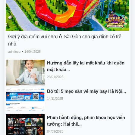
Gợi ý địa điểm vui chơi ở Sài Gòn cho gia đình có trẻ
nhỏ
-
admincp
14/04/2026
Hướng dẫn lấy lại mật khẩu khi quên
mật khẩu...
23/01/2026
Bỏ túi 5 mẹo săn vé máy bay Hà Nội...
14/11/2025
Phim hành động, phim khoa học viễn
tưởng: Hai thể...
04/09/2025