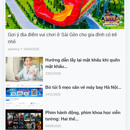
Gợi ý địa điểm vui chơi ở Sài Gòn cho gia đình có trẻ
nhỏ
-
admincp
14/04/2026
Hướng dẫn lấy lại mật khẩu khi quên
mật khẩu...
23/01/2026
Bỏ túi 5 mẹo săn vé máy bay Hà Nội...
14/11/2025
Phim hành động, phim khoa học viễn
tưởng: Hai thể...
04/09/2025