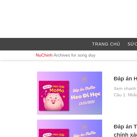
TRANG CHỦ
SỨC
NuChinh
Archives for song duy
Đáp án H
Xem nhanh 
Câu 1: Nhắc
Đáp án 
chính xá