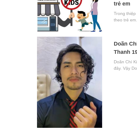
trẻ em
Trong thiệp
theo trẻ em
Doãn Chí
Thanh 19
Doãn Chí Ki
đây. Vậy Do