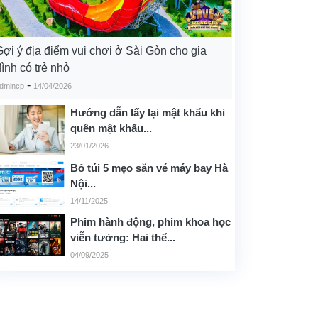
Gợi ý địa điểm vui chơi ở Sài Gòn cho gia
ình có trẻ nhỏ
-
dmincp
14/04/2026
Hướng dẫn lấy lại mật khẩu khi
quên mật khẩu...
23/01/2026
Bỏ túi 5 mẹo săn vé máy bay Hà
Nội...
14/11/2025
Phim hành động, phim khoa học
viễn tưởng: Hai thể...
04/09/2025