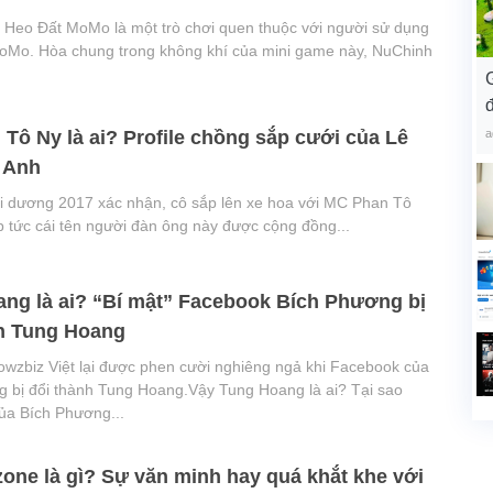
Heo Đất MoMo là một trò chơi quen thuộc với người sử dụng
MoMo. Hòa chung trong không khí của mini game này, NuChinh
đ
a
Tô Ny là ai? Profile chồng sắp cưới của Lê
 Anh
 dương 2017 xác nhận, cô sắp lên xe hoa với MC Phan Tô
p tức cái tên người đàn ông này được cộng đồng...
ng là ai? “Bí mật” Facebook Bích Phương bị
h Tung Hoang
owzbiz Việt lại được phen cười nghiêng ngả khi Facebook của
 bị đổi thành Tung Hoang.Vậy Tung Hoang là ai? Tại sao
ủa Bích Phương...
zone là gì? Sự văn minh hay quá khắt khe với