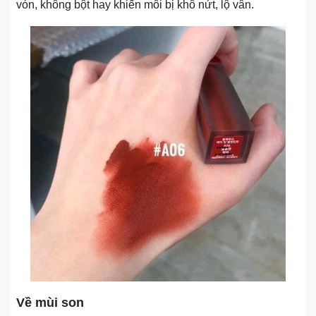
vón, không bột hay khiến môi bị khô nứt, lộ vân.
Về mùi son