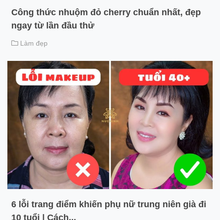
Công thức nhuộm đỏ cherry chuẩn nhất, đẹp
ngay từ lần đầu thử
Làm đẹp
6 lỗi trang điểm khiến phụ nữ trung niên già đi
10 tuổi | Cách...