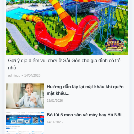
Gợi ý địa điểm vui chơi ở Sài Gòn cho gia đình có trẻ
nhỏ
-
admincp
14/04/2026
Hướng dẫn lấy lại mật khẩu khi quên
mật khẩu...
23/01/2026
Bỏ túi 5 mẹo săn vé máy bay Hà Nội...
14/11/2025