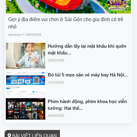
Gợi ý địa điểm vui chơi ở Sài Gòn cho gia đình có trẻ
nhỏ
-
admincp
14/04/2026
Hướng dẫn lấy lại mật khẩu khi quên
mật khẩu...
23/01/2026
Bỏ túi 5 mẹo săn vé máy bay Hà Nội...
14/11/2025
Phim hành động, phim khoa học viễn
tưởng: Hai thể...
04/09/2025
BÀI VIẾT LIÊN QUAN