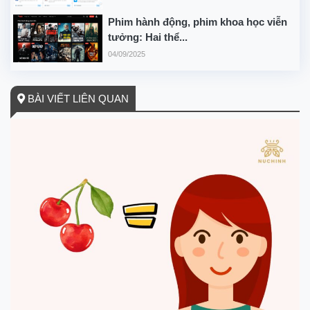
Phim hành động, phim khoa học viễn
tưởng: Hai thể...
04/09/2025
BÀI VIẾT LIÊN QUAN