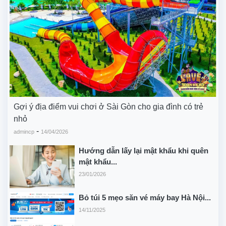
Gợi ý địa điểm vui chơi ở Sài Gòn cho gia đình có trẻ
nhỏ
-
admincp
14/04/2026
Hướng dẫn lấy lại mật khẩu khi quên
mật khẩu...
23/01/2026
Bỏ túi 5 mẹo săn vé máy bay Hà Nội...
14/11/2025