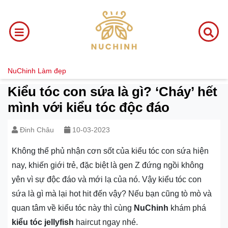
NuChinh
Làm đẹp
Kiểu tóc con sứa là gì? ‘Cháy’ hết
mình với kiểu tóc độc đáo
Đinh Châu
10-03-2023
Không thể phủ nhận cơn sốt của kiểu tóc con sứa hiện
nay, khiến giới trẻ, đặc biệt là gen Z đứng ngồi không
yên vì sự độc đáo và mới lạ của nó. Vậy kiểu tóc con
sứa là gì mà lại hot hit đến vậy? Nếu bạn cũng tò mò và
quan tâm về kiểu tóc này thì cùng
NuChinh
khám phá
kiểu tóc jellyfish
haircut ngay nhé.