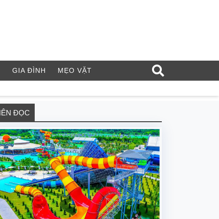
Í
GIA ĐÌNH
MẸO VẶT
NÊN ĐỌC