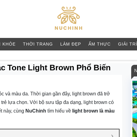
 KHỎE
THỜI TRANG
LÀM ĐẸP
ẨM THỰC
GIẢI TR
ác Tone Light Brown Phổ Biến
 và màu da. Thời gian gần đây, light brown đã trở
rẻ lựa chọn. Với bộ sưu tập đa dạng, light brown có
ết này, cùng
NuChinh
tìm hiểu về
light brown là màu