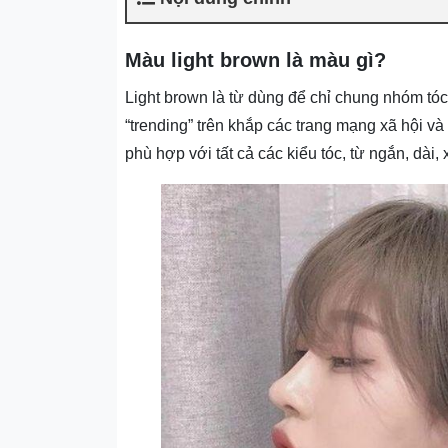
Màu light brown là màu gì?
Light brown là từ dùng để chỉ chung nhóm t
“trending” trên khắp các trang mạng xã hội v
phù hợp với tất cả các kiểu tóc, từ ngắn, dài,