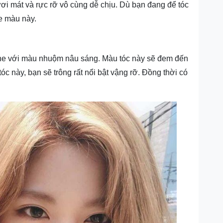
i mát và rực rỡ vô cùng dễ chịu. Dù bạn đang để tóc
e màu này.
tone với màu nhuộm nâu sáng. Màu tóc này sẽ đem đến
c này, bạn sẽ trông rất nổi bật vậng rỡ. Đồng thời có