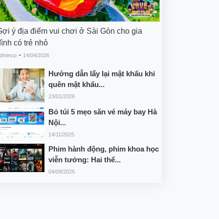
Gợi ý địa điểm vui chơi ở Sài Gòn cho gia
ình có trẻ nhỏ
-
dmincp
14/04/2026
Hướng dẫn lấy lại mật khẩu khi
quên mật khẩu...
23/01/2026
Bỏ túi 5 mẹo săn vé máy bay Hà
Nội...
14/11/2025
Phim hành động, phim khoa học
viễn tưởng: Hai thể...
04/09/2025