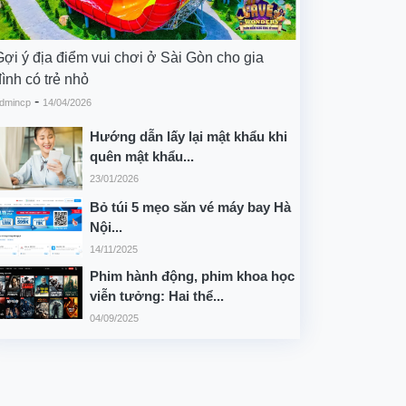
Gợi ý địa điểm vui chơi ở Sài Gòn cho gia
ình có trẻ nhỏ
-
dmincp
14/04/2026
Hướng dẫn lấy lại mật khẩu khi
quên mật khẩu...
23/01/2026
Bỏ túi 5 mẹo săn vé máy bay Hà
Nội...
14/11/2025
Phim hành động, phim khoa học
viễn tưởng: Hai thể...
04/09/2025