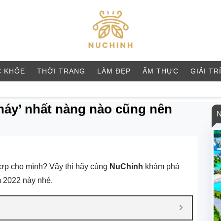
 KHỎE
THỜI TRANG
LÀM ĐẸP
ẨM THỰC
GIẢI TR
háy’ nhất nàng nào cũng nên
ợp cho mình? Vậy thì hãy cùng
NuChinh
khám phá
m 2022 này nhé.