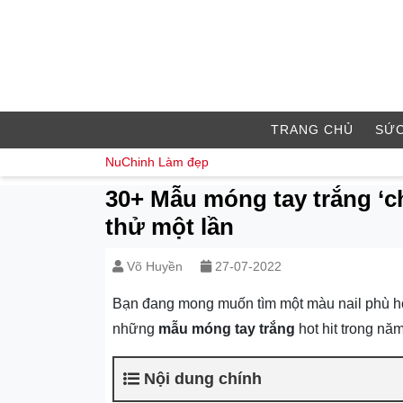
TRANG CHỦ
SỨC
NuChinh
Làm đẹp
30+ Mẫu móng tay trắng ‘c
thử một lần
Võ Huyền
27-07-2022
Bạn đang mong muốn tìm một màu nail phù h
những
mẫu móng tay trắng
hot hit trong nă
Nội dung chính