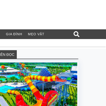
Í
GIA ĐÌNH
MẸO VẶT
NÊN ĐỌC