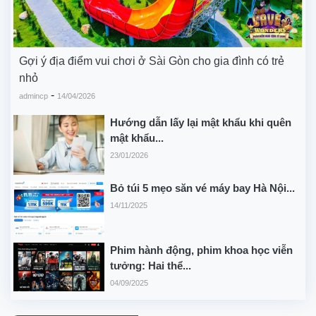
Gợi ý địa điểm vui chơi ở Sài Gòn cho gia đình có trẻ
nhỏ
-
admincp
14/04/2026
Hướng dẫn lấy lại mật khẩu khi quên
mật khẩu...
23/01/2026
Bỏ túi 5 mẹo săn vé máy bay Hà Nội...
14/11/2025
Phim hành động, phim khoa học viễn
tưởng: Hai thể...
04/09/2025